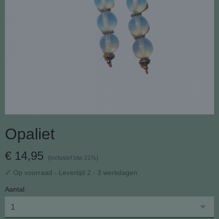
Opaliet
€ 14,95
(inclusief btw 21%)
✓
Op voorraad
- Levertijd 2 - 3 werkdagen
Aantal