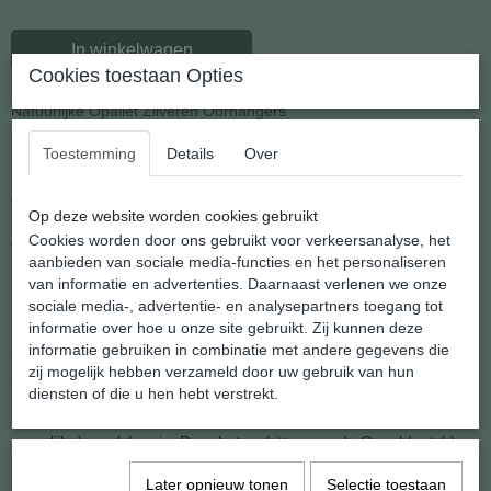
In winkelwagen
Cookies toestaan Opties
Natuurlijke Opaliet Zilveren Oorhangers
Toestemming
Details
Over
Luxe oorhangers van natuurlijke steen
Voorzien van een zilveren oorhaakje en tussen kraaltjes
Op deze website worden cookies gebruikt
Afmeting: 8 x 33 mm.
Cookies worden door ons gebruikt voor verkeersanalyse, het
aanbieden van sociale media-functies en het personaliseren
Gewicht: 2,6 gram per stuk
van informatie en advertenties. Daarnaast verlenen we onze
sociale media-, advertentie- en analysepartners toegang tot
Een van de populairste stenen anno nu is Opaliet. De krachtig
informatie over hoe u onze site gebruikt. Zij kunnen deze
helende steen schittert sinds enkele jaren overal. Het betreft dan
informatie gebruiken in combinatie met andere gegevens die
ook een van de Nieuwetijdsstenen. Sinds de mensheid het
zij mogelijk hebben verzameld door uw gebruik van hun
Aquariustijdperk heeft betreden is deze edelsteen een lieveling en
diensten of die u hen hebt verstrekt.
het perfecte voorbeeld van synergie tussen mens en natuur. Dit
kristal verkrijgt zijn mooie uiterlijk en krachtige eigenschappen
namelijk door alchemie. Door het verhitten van de Opaal (potch)
ontstaat Opaliet. Speciaal is ook haar aantrekkingskracht op
Later opnieuw tonen
Selectie toestaan
(Nieuwetijds-)kinderen.