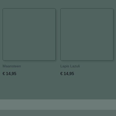
Maansteen
Lapis Lazuli
€ 14,95
€ 14,95