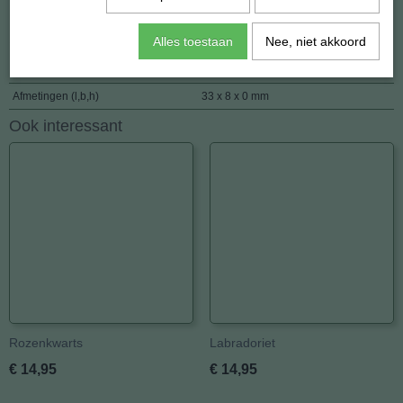
Specificaties
Alles toestaan
Nee, niet akkoord
Netto gewicht
2,60 g
Afmetingen (l,b,h)
33 x 8 x 0 mm
Ook interessant
Rozenkwarts
Labradoriet
€ 14,95
€ 14,95