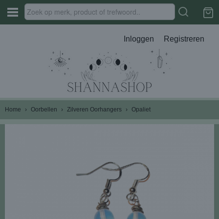
Inloggen
Registreren
Home
›
Oorbellen
›
Zilveren Oorhangers
›
Opaliet