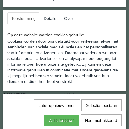
Maat: 19.5
Herkomst: Uruguay.
Toestemming
Details
Over
Gewicht: 2.8 gram.
Prachtige kwaliteit uit natuurlijke steensoorten gesneden ringen.
Op deze website worden cookies gebruikt
Voor een grote groep mensen is het belangrijk dat de werking van
Cookies worden door ons gebruikt voor verkeersanalyse, het
edelstenen volledig tot uiting komt.
aanbieden van sociale media-functies en het personaliseren
van informatie en advertenties. Daarnaast verlenen we onze
Het rechtstreeks op de huid dragen van de steen kan dan
sociale media-, advertentie- en analysepartners toegang tot
belangrijk zijn.
informatie over hoe u onze site gebruikt. Zij kunnen deze
informatie gebruiken in combinatie met andere gegevens die
Daarnaast is het een moderne manier van sieraden dragen.
zij mogelijk hebben verzameld door uw gebruik van hun
diensten of die u hen hebt verstrekt.
Specificaties
Netto gewicht
2,80 g
Ook interessant
Later opnieuw tonen
Selectie toestaan
Alles toestaan
Nee, niet akkoord