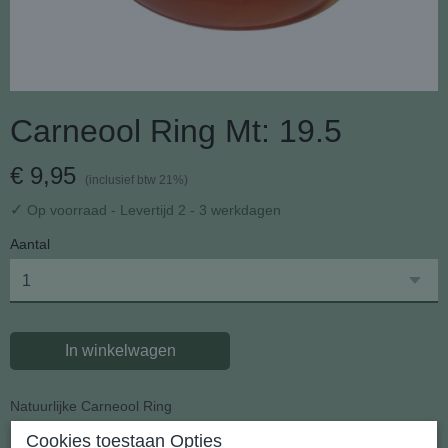
Carneool Ring Mt: 19.5
€ 9,95
(inclusief btw 21%)
✓
Op voorraad
- Levertijd 2 - 3 werkdagen
Aantal
In winkelwagen
Natuurlijke Carneool Ring
Cookies toestaan Opties