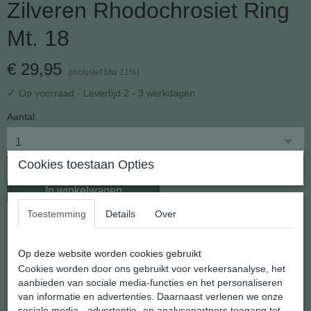
Zilveren Rhodochrosiet Ring
Mt. 18
€ 29,95
(inclusief btw 21%)
✓
Op voorraad
- Levertijd 2 - 3 werkdagen
Aantal
Cookies toestaan Opties
In winkelwagen
Toestemming
Details
Over
Zilveren Rhodochrosiet Ring Mt. 18
Op deze website worden cookies gebruikt
Cookies worden door ons gebruikt voor verkeersanalyse, het
Prachtige zilveren Rhodochrosiet ring, met de hand gesmeed in
aanbieden van sociale media-functies en het personaliseren
India
van informatie en advertenties. Daarnaast verlenen we onze
sociale media-, advertentie- en analysepartners toegang tot