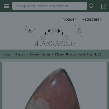
Inloggen
Registreren
Home
›
Ringen
›
Zilveren ringen
›
Zilveren Rhodochrosiet Ring Mt. 18