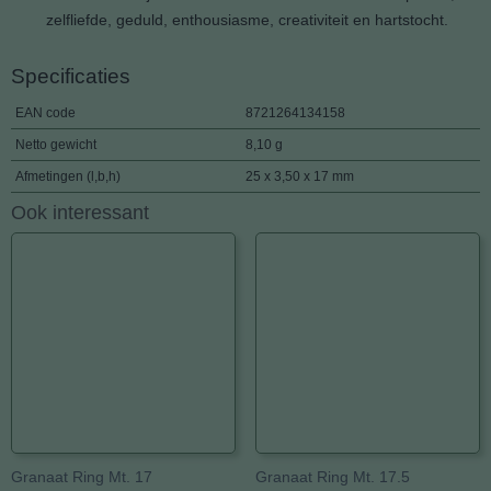
zelfliefde, geduld, enthousiasme, creativiteit en hartstocht.
Specificaties
EAN code
8721264134158
Netto gewicht
8,10 g
Afmetingen (l,b,h)
25 x 3,50 x 17 mm
Ook interessant
Granaat Ring Mt. 17
Granaat Ring Mt. 17.5