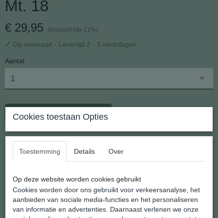
Mt. 18
€ 29,95
(inclusief btw 21%)
✓
Op voorraad
- Levertijd 2 - 3 werkdagen
Aantal
In winkelwagen
Cookies toestaan Opties
Zilveren Rhodochrosiet Ring Mt. 18
Toestemming
Details
Over
Prachtige zilveren Rhodochrosiet ring, met de hand gesmeed in
India
Op deze website worden cookies gebruikt
De ring is van degelijke en zware kwaliteit.
De interne breuklijnen
Cookies worden door ons gebruikt voor verkeersanalyse, het
zorgen voor een eigen spel.
aanbieden van sociale media-functies en het personaliseren
Ringmaat: 18.
van informatie en advertenties. Daarnaast verlenen we onze