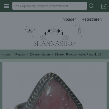
Inloggen
Registreren
Home
›
Ringen
›
Zilveren ringen
›
Zilveren Rhodochrosiet Ring Mt. 18