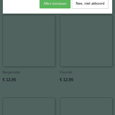
Afmetingen (l,b,h)
20 x 8 x 0 mm
Alles toestaan
Nee, niet akkoord
Ook interessant
Bergkristal
Fluoriet
€ 12,95
€ 12,95