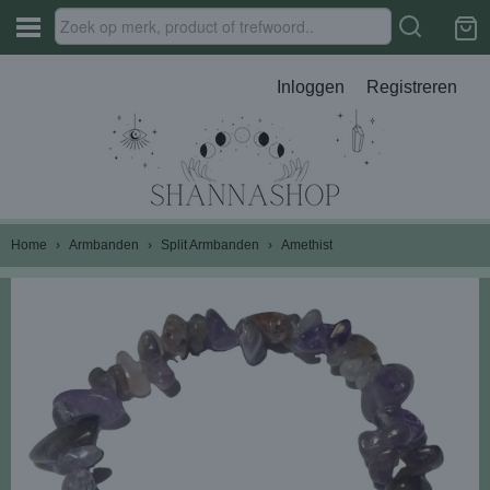
Inloggen
Registreren
Home
›
Armbanden
›
Split Armbanden
›
Amethist