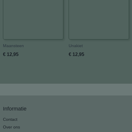
Maansteen
Unakiet
€ 12,95
€ 12,95
Informatie
Contact
Over ons