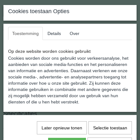
Cookies toestaan Opties
In winkelwagen
Amethist Elastische Splitarmband
Toestemming
Details
Over
Elastische armband van kleine brokjes natuurlijke Amethist
Op deze website worden cookies gebruikt
Splitprodukten worden vervaardigd van de restanten die vrijkomen
Cookies worden door ons gebruikt voor verkeersanalyse, het
bij het delven of verwerken van edelsteen produkten.
aanbieden van sociale media-functies en het personaliseren
van informatie en advertenties. Daarnaast verlenen we onze
Vaak te klein om te slijpen krijgen ze op deze wijze een duurzame
sociale media-, advertentie- en analysepartners toegang tot
bestemming.
informatie over hoe u onze site gebruikt. Zij kunnen deze
Lengte 20 cm.
informatie gebruiken in combinatie met andere gegevens die
zij mogelijk hebben verzameld door uw gebruik van hun
Gewicht 14 gram
diensten of die u hen hebt verstrekt.
Specificaties
EAN code
872019586928
Later opnieuw tonen
Selectie toestaan
Netto gewicht
14,00 g