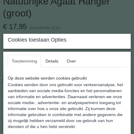
Natuurlijke Agaat Hanger
(groot)
€ 17,95
(inclusief btw 21%)
✓
Op voorraad
Cookies toestaan Opties
Aantal
Toestemming
Details
Over
Op deze website worden cookies gebruikt
In winkelwagen
Cookies worden door ons gebruikt voor verkeersanalyse, het
aanbieden van sociale media-functies en het personaliseren
van informatie en advertenties. Daarnaast verlenen we onze
Natuurlijke Agaat Hanger (groot)
sociale media-, advertentie- en analysepartners toegang tot
informatie over hoe u onze site gebruikt. Zij kunnen deze
informatie gebruiken in combinatie met andere gegevens die
Hoe zomers wil je het hebben. Thuis of op vakantie loop je er
zij mogelijk hebben verzameld door uw gebruik van hun
modieus bij met deze serie grote Agaat hangers in zomerse
diensten of die u hen hebt verstrekt.
kleuren.