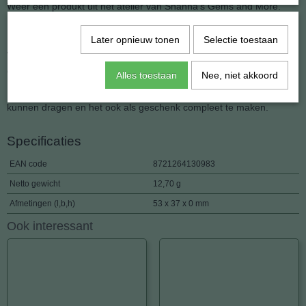
Weer een produkt uit het atelier van Shanna's Gems and More.
Herkomst: India
Later opnieuw tonen
Selectie toestaan
Afmeting: 3.7 x 5.3 cm.
Gewicht: 12.7 gram.
Alles toestaan
Nee, niet akkoord
Natuurlijk doe wij er al een mooi zilveren kettinkje bij om meteen te
kunnen dragen en het ook als geschenk compleet te maken.
Specificaties
EAN code
8721264130983
Netto gewicht
12,70 g
Afmetingen (l,b,h)
53 x 37 x 0 mm
Ook interessant