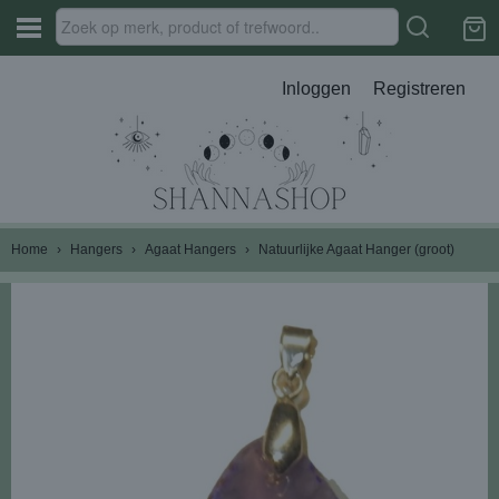
Inloggen
Registreren
Home
›
Hangers
›
Agaat Hangers
›
Natuurlijke Agaat Hanger (groot)