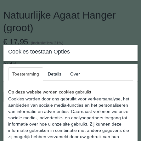
Natuurlijke Agaat Hanger
(groot)
€ 17,95
(inclusief btw 21%)
Cookies toestaan Opties
✓
Op voorraad
- Levertijd 2 - 3 werkdagen
Aantal
Toestemming
Details
Over
Op deze website worden cookies gebruikt
In winkelwagen
Cookies worden door ons gebruikt voor verkeersanalyse, het
aanbieden van sociale media-functies en het personaliseren
van informatie en advertenties. Daarnaast verlenen we onze
Natuurlijke Agaat Hanger (groot)
sociale media-, advertentie- en analysepartners toegang tot
Hoe zomers wil je het hebben. Thuis of op vakantie loop je er
informatie over hoe u onze site gebruikt. Zij kunnen deze
modieus bij met deze serie grote Agaat hangers in zomerse
informatie gebruiken in combinatie met andere gegevens die
kleuren.
zij mogelijk hebben verzameld door uw gebruik van hun