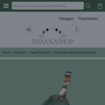
Inloggen
Registreren
Home
›
Hangers
›
Agaat Hangers
›
Natuurlijke Agaat Hanger (groot)