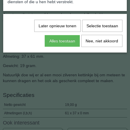
diensten of die u hen hebt verstrekt.
Weer een produkt uit het atelier van Shanna's Gems and More.
Agaat wordt niet geverfd maar de vele verschillende kleuren
onstaan door de agaat schijfjes lange tijd in verschillende zuren te
Later opnieuw tonen
Selectie toestaan
leggen waardoor het kleurspectrum veranderd. Afhankelijk van het
soort zuur krijgt het haar eigen kleur. Dit kan dus nooit afgeven aan
huid of kleding.
Alles toestaan
Nee, niet akkoord
Herkomst: India
Afmeting: 37 x 61 mm.
Gewicht: 19 gram.
Natuurlijk doe wij er al een mooi zilveren kettinkje bij om meteen te
kunnen dragen en het ook als geschenk compleet te maken.
Specificaties
Netto gewicht
19,00 g
Afmetingen (l,b,h)
61 x 37 x 0 mm
Ook interessant