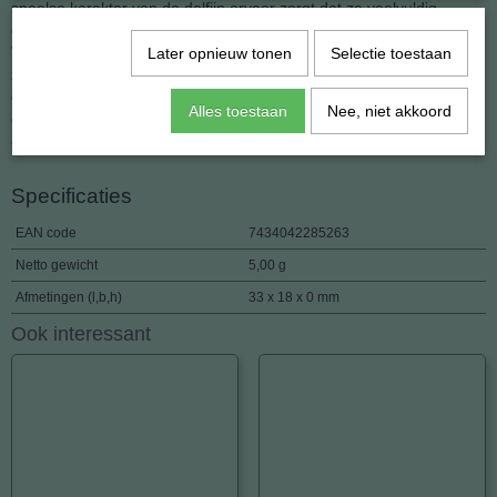
speelse karakter van de dolfijn ervoor zorgt dat ze veelvuldig
contact hebben met andere diersoorten, waaronder de mens.
Veelvuldig wordt waargenomen dat dolfijnen met boten mee
Later opnieuw tonen
Selectie toestaan
zwemmen. Hun neiging naar gezelschap komt ook tot uiting in de
groepen waarin dit dier leeft. Individuele dieren communiceren
Alles toestaan
Nee, niet akkoord
onder meer door een variëteit aan geluiden te maken, zoals klikken
en fluitachtige geluiden.
Specificaties
EAN code
7434042285263
Netto gewicht
5,00 g
Afmetingen (l,b,h)
33 x 18 x 0 mm
Ook interessant