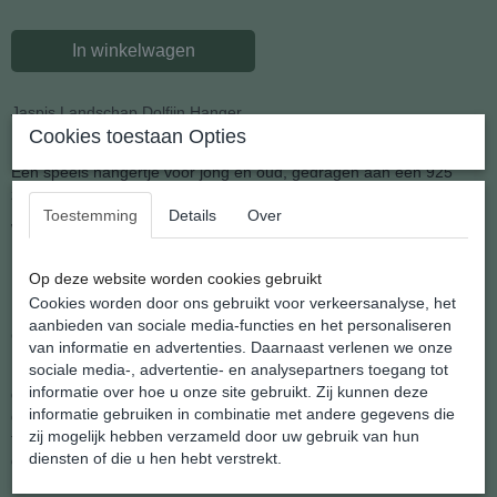
In winkelwagen
Jaspis Landschap Dolfijn Hanger
Cookies toestaan Opties
Een speels hangertje voor jong en oud, gedragen aan een 925
zilveren kettinkje.
Toestemming
Details
Over
Wat wij er natuurlijk gratis bij doen.
Een leuk geschenk voor jezelf of een ander.
Op deze website worden cookies gebruikt
De afmeting is: 15 x 22 mm.
Cookies worden door ons gebruikt voor verkeersanalyse, het
aanbieden van sociale media-functies en het personaliseren
Gewicht: 2 gram
van informatie en advertenties. Daarnaast verlenen we onze
sociale media-, advertentie- en analysepartners toegang tot
Mede door hun intelligentie zijn dolfijnen sociale dieren, die leven in
informatie over hoe u onze site gebruikt. Zij kunnen deze
groepen tot tientallen individuele dieren. Op plekken waar een
informatie gebruiken in combinatie met andere gegevens die
grote hoeveelheid voedsel aanwezig is, kunnen groepen zich
zij mogelijk hebben verzameld door uw gebruik van hun
tijdelijk samenvoegen, om een supergroep te vormen; zulke
diensten of die u hen hebt verstrekt.
groepen kunnen soms wel bestaan uit meer dan 1000 dolfijnen.
Men vermoedt dat een combinatie van nieuwsgierigheid en het