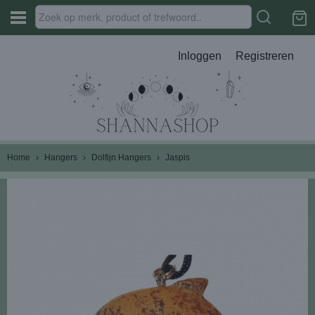
Inloggen
Registreren
Home
›
Hangers
›
Dolfijn Hangers
›
Jaspis