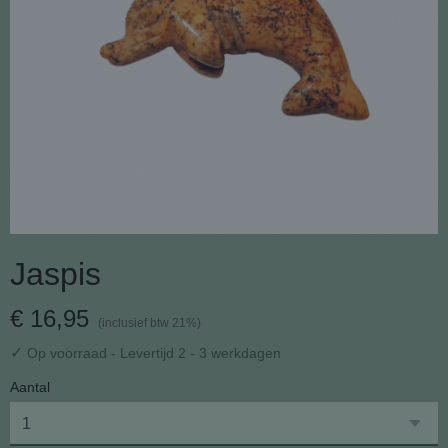
Jaspis
€ 16,95
(inclusief btw 21%)
✓
Op voorraad
- Levertijd 2 - 3 werkdagen
Aantal