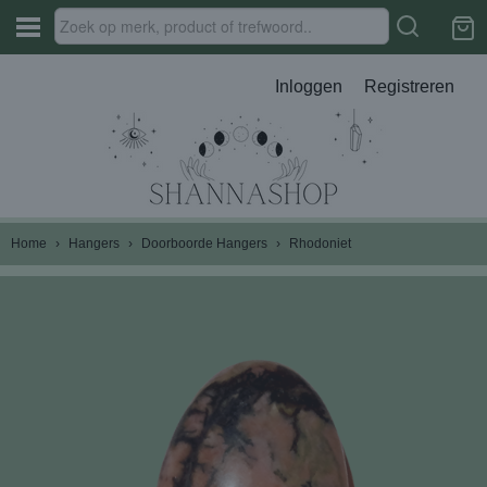
Inloggen
Registreren
Home
›
Hangers
›
Doorboorde Hangers
›
Rhodoniet