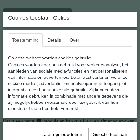
In winkelwagen
Cookies toestaan Opties
Krachtige doorboorde hanger van Natuurlijk Rhodoniet
Toestemming
Details
Over
Deze serie doorboorde schijfhangers wordt gedragen aan een
koordje.
Op deze website worden cookies gebruikt
Door het aan de zijkant ingeboorde gaatje wordt een koordje
Cookies worden door ons gebruikt voor verkeersanalyse, het
aangebracht waardoor het prachtig
aanbieden van sociale media-functies en het personaliseren
van informatie en advertenties. Daarnaast verlenen we onze
vlak op de borst gedrgen kan worden.
sociale media-, advertentie- en analysepartners toegang tot
informatie over hoe u onze site gebruikt. Zij kunnen deze
Natuurlijk leveren wij dat koord standaard bij.
informatie gebruiken in combinatie met andere gegevens die
Afmeting hanger: 18 x 25 mm.
zij mogelijk hebben verzameld door uw gebruik van hun
diensten of die u hen hebt verstrekt.
Gewicht: 7 gram.
Het is een natuurlijk produkt en kan qua kleur en afmeting afwijken
van de foto.
Later opnieuw tonen
Selectie toestaan