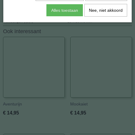
Specificaties
Alles toestaan
Nee, niet akkoord
Netto gewicht
7,00 g
Afmetingen (l,b,h)
25 x 18 x 0 mm
Ook interessant
Aventurijn
Mookaiet
€ 14,95
€ 14,95