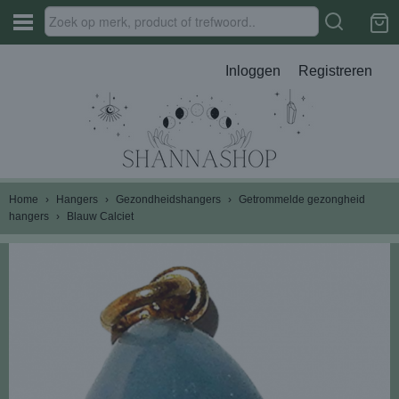
Inloggen
Registreren
Home
›
Hangers
›
Gezondheidshangers
›
Getrommelde gezongheid
hangers
›
Blauw Calciet