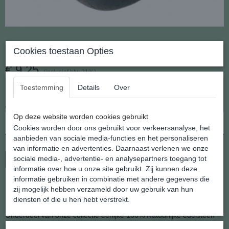
Blauw Calciet
Cookies toestaan Opties
€ 9,25
(inclusief btw 21%)
✓
Op voorraad
- Levertijd 2 - 3 werkdagen
Toestemming
Details
Over
Aantal
Op deze website worden cookies gebruikt
Cookies worden door ons gebruikt voor verkeersanalyse, het
aanbieden van sociale media-functies en het personaliseren
van informatie en advertenties. Daarnaast verlenen we onze
sociale media-, advertentie- en analysepartners toegang tot
In winkelwagen
informatie over hoe u onze site gebruikt. Zij kunnen deze
informatie gebruiken in combinatie met andere gegevens die
Blauw Calciet Gezondheids Hanger
zij mogelijk hebben verzameld door uw gebruik van hun
diensten of die u hen hebt verstrekt.
Onderdeel van onze collectie eerlijke 100% Natuurlijke edelsteen
hangers.