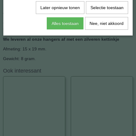
De stenen zijn getrommeld en ingeboord voor een hangeroogje,
Later opnieuw tonen
Selectie toestaan
wat ook de reden is dat elke hanger kan afwijken
ven de foto qua kleur, vorm of tekening. De natuur is niet in een
Alles toestaan
Nee, niet akkoord
vormpje te persen.
We leveren al onze hangers af met een zilveren kettinkje
Afmeting: 15 x 19 mm.
Gewicht: 8 gram.
Ook interessant