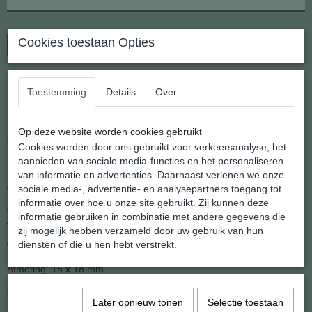
Cookies toestaan Opties
In winkelwagen
Toestemming
Details
Over
Geel Calciet Gezondheids Hanger
Op deze website worden cookies gebruikt
Onderdeel van onze collectie eerlijke 100% Natuurlijke edelsteen
Cookies worden door ons gebruikt voor verkeersanalyse, het
hangers.
aanbieden van sociale media-functies en het personaliseren
De stenen zijn getrommeld en ingeboord voor een hangeroogje,
van informatie en advertenties. Daarnaast verlenen we onze
wat ook de reden is dat elke hanger kan afwijken
sociale media-, advertentie- en analysepartners toegang tot
informatie over hoe u onze site gebruikt. Zij kunnen deze
ven de foto qua kleur, vorm of tekening. De natuur is niet in een
informatie gebruiken in combinatie met andere gegevens die
vormpje te persen.
zij mogelijk hebben verzameld door uw gebruik van hun
diensten of die u hen hebt verstrekt.
We leveren al onze hangers af met een zilveren kettinkje
Afmeting: 15 x 18 mm.
Gewicht: 8 gram.
Later opnieuw tonen
Selectie toestaan