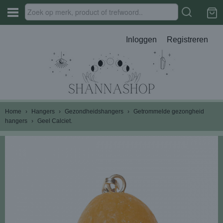
Inloggen
Registreren
Home
›
Hangers
›
Gezondheidshangers
›
Getrommelde gezongheid
hangers
›
Geel Calciet.