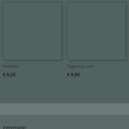
Prehniet
Tijgeroog rood
€ 9,25
€ 9,95
Informatie