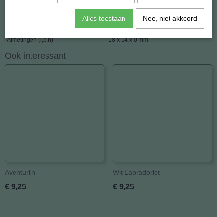
Specificaties
Alles toestaan
Nee, niet akkoord
Netto gewicht
8,00 g
Afmetingen (l,b,h)
18 x 14 x 0 mm
Ook interessant
Aventurijn
Wit Labradoriet
€ 9,25
€ 9,25