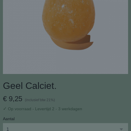
Geel Calciet.
€ 9,25
(inclusief btw 21%)
✓
Op voorraad
- Levertijd 2 - 3 werkdagen
Aantal