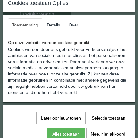
Cookies toestaan Opties
In winkelwagen
Toestemming
Details
Over
Rozenkwarts Schijf Hanger
Op deze website worden cookies gebruikt
Zeer goede kwaliteit doorboorde hangers van natuurlijke
Cookies worden door ons gebruikt voor verkeersanalyse, het
steensoorten.
aanbieden van sociale media-functies en het personaliseren
Hand geknoopt door Zuid- Amerikaanse Indianen in authentieke
van informatie en advertenties. Daarnaast verlenen we onze
kleuren en garens.
sociale media-, advertentie- en analysepartners toegang tot
De koordjes zijn in lengte verstelbaar.
informatie over hoe u onze site gebruikt. Zij kunnen deze
informatie gebruiken in combinatie met andere gegevens die
zij mogelijk hebben verzameld door uw gebruik van hun
Specificaties
diensten of die u hen hebt verstrekt.
EAN code
8720289101374
Netto gewicht
22,00 g
Afmetingen (l,b,h)
36 x 32 x 10 mm
Later opnieuw tonen
Selectie toestaan
Ook interessant
Alles toestaan
Nee, niet akkoord