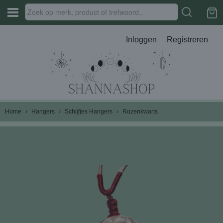
Inloggen
Registreren
Home
›
Hangers
›
Schijfjes Hangers
›
Rozenkwarts