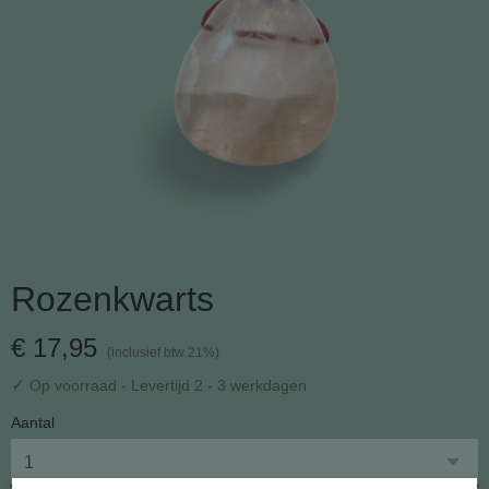
Rozenkwarts
€ 17,95
(inclusief btw 21%)
✓
Op voorraad
- Levertijd 2 - 3 werkdagen
Aantal