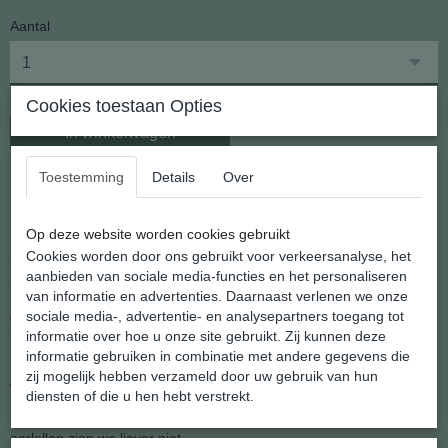
Aantal
Cookies toestaan Opties
In winkelwagen
Toestemming
Details
Over
Emo uit de serie kinder oorhangers
Op deze website worden cookies gebruikt
Natuurlijk denkt Shannashop ook aan de kinderen en hebben we
Cookies worden door ons gebruikt voor verkeersanalyse, het
een hele nieuwe serie oorhangers voor kinderen in het atelier van
aanbieden van sociale media-functies en het personaliseren
shannashop ontworpen.
van informatie en advertenties. Daarnaast verlenen we onze
Als moeder weet je het beste wanneer je kind groot genoeg is om
sociale media-, advertentie- en analysepartners toegang tot
oorhangers te dragen. Ze zijn natuurlijk niet voor de allerkleinste,
informatie over hoe u onze site gebruikt. Zij kunnen deze
informatie gebruiken in combinatie met andere gegevens die
Maar op de lagere school kan je dochter trots rondlopen met deze
zij mogelijk hebben verzameld door uw gebruik van hun
vrolijke oorhangers.
diensten of die u hen hebt verstrekt.
Natuurlijk gebruiken we zilveren oorhaakjes want ontstoken
oorlellen zien we liever niet.