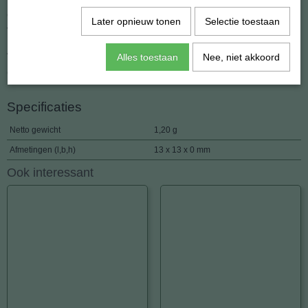
Om te voorkomen dat de haakjes uit het oor vallen hebben we ze
Later opnieuw tonen
Selectie toestaan
voorzien van siliconen stoppers.
Afmeting tot aan het haakje: 13 mm.
Alles toestaan
Nee, niet akkoord
Gewicht: 1.2 gram.
Specificaties
Netto gewicht
1,20 g
Afmetingen (l,b,h)
13 x 13 x 0 mm
Ook interessant