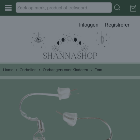
Inloggen
Registreren
Home
›
Oorbellen
›
Oorhangers voor Kinderen
›
Emo