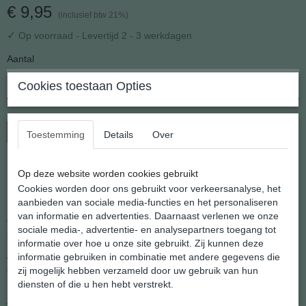
€ 9,95
(inclusief btw 21%)
✓
Op voorraad
- Levertijd 2 - 3 werkdagen
Aantal
Cookies toestaan Opties
In winkelwagen
Toestemming
Details
Over
Konijn met wortel uit de serie kinder oorhangers
Op deze website worden cookies gebruikt
Cookies worden door ons gebruikt voor verkeersanalyse, het
aanbieden van sociale media-functies en het personaliseren
Natuurlijk denkt Shannashop ook aan de kinderen en hebben we
van informatie en advertenties. Daarnaast verlenen we onze
een hele nieuwe serie oorhangers voor kinderen in het atelier van
sociale media-, advertentie- en analysepartners toegang tot
shannashop ontworpen.
informatie over hoe u onze site gebruikt. Zij kunnen deze
Als moeder weet je het beste wanneer je kind groot genoeg is om
informatie gebruiken in combinatie met andere gegevens die
oorhangers te dragen. Ze zijn natuurlijk niet voor de allerkleinste,
zij mogelijk hebben verzameld door uw gebruik van hun
diensten of die u hen hebt verstrekt.
Maar op de lagere school kan je dochter trots rondlopen met deze
vrolijke oorhangers.