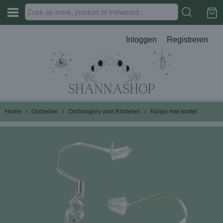
Inloggen
Registreren
Home
›
Oorbellen
›
Oorhangers voor Kinderen
›
Konijn met wortel