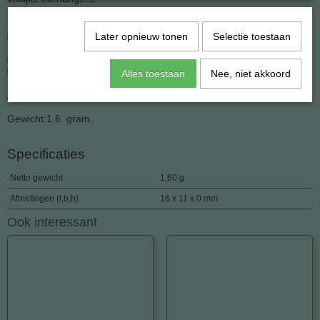
Natuurlijk gebruiken we zilveren oorhaakjes want ontstoken
oorlellen zien we liever niet.
Later opnieuw tonen
Selectie toestaan
Om te voorkomen dat de haakjes uit het oor vallen hebben we ze
voorzien van siliconen stoppers.
Alles toestaan
Nee, niet akkoord
Afmeting tot aan het haakje: 16 mm.
Gewicht:1.6 gram.
Specificaties
Netto gewicht
1,60 g
Afmetingen (l,b,h)
16 x 11 x 0 mm
Ook interessant