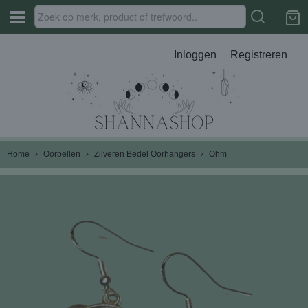
Inloggen
Registreren
Home
›
Oorbellen
›
Zilveren Bedel Oorhangers
›
Ohm