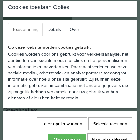
Cookies toestaan Opties
In winkelwagen
Toestemming
Details
Over
Zilveren Oorhangers Ohm teken in driehoek
Op deze website worden cookies gebruikt
Opnieuw een nieuwe serie oorhangers uit het atelier van
Cookies worden door ons gebruikt voor verkeersanalyse, het
shannashop
aanbieden van sociale media-functies en het personaliseren
Deze hangers dragen licht en blijven mooi
van informatie en advertenties. Daarnaast verlenen we onze
sociale media-, advertentie- en analysepartners toegang tot
Voor elk wat wils, van fantasie tot religieus.
informatie over hoe u onze site gebruikt. Zij kunnen deze
Afmeting tot aan het haakje lang 14 mm .x breed 20 mm
informatie gebruiken in combinatie met andere gegevens die
zij mogelijk hebben verzameld door uw gebruik van hun
Gewicht: 1.6 gram
diensten of die u hen hebt verstrekt.
Specificaties
Netto gewicht
1,60 g
Later opnieuw tonen
Selectie toestaan
Afmetingen (l,b,h)
14 x 20 x 0 mm