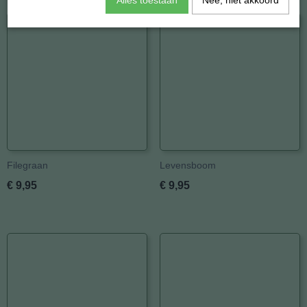
Ook interessant
Alles toestaan
Nee, niet akkoord
Filegraan
Levensboom
€ 9,95
€ 9,95