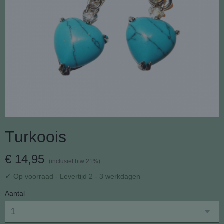
Turkoois
€ 14,95
(inclusief btw 21%)
✓
Op voorraad
- Levertijd 2 - 3 werkdagen
Aantal