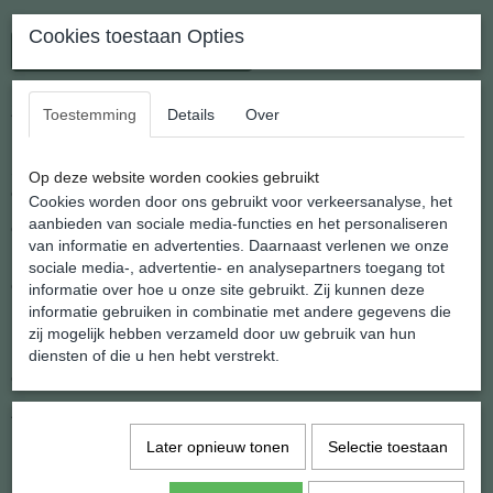
Cookies toestaan Opties
In winkelwagen
Zilveren Turkoois Oorhangers
Toestemming
Details
Over
Shannashop levert een groot assortiment zilveren oorhangers uit
Op deze website worden cookies gebruikt
eigen atelier en
Cookies worden door ons gebruikt voor verkeersanalyse, het
aanbieden van sociale media-functies en het personaliseren
onder haar eigen merknaam "Shanna's Gems"
van informatie en advertenties. Daarnaast verlenen we onze
Hierbij wordt gebruik gemaakt van natuurlijke en hoogwaardige
sociale media-, advertentie- en analysepartners toegang tot
edelstenen en mineralen.
informatie over hoe u onze site gebruikt. Zij kunnen deze
informatie gebruiken in combinatie met andere gegevens die
De oorhaakjes zijn zilver
zij mogelijk hebben verzameld door uw gebruik van hun
Deze prachtige Hartjes Oorhangers hebben een lengte van 25 mm.
diensten of die u hen hebt verstrekt.
exclusief het oorhaakje.
Ze zijn voorzien van een briljant geslepen zirkonia steentje.
Later opnieuw tonen
Selectie toestaan
Het gewicht per oorhanger is 2.6 gram