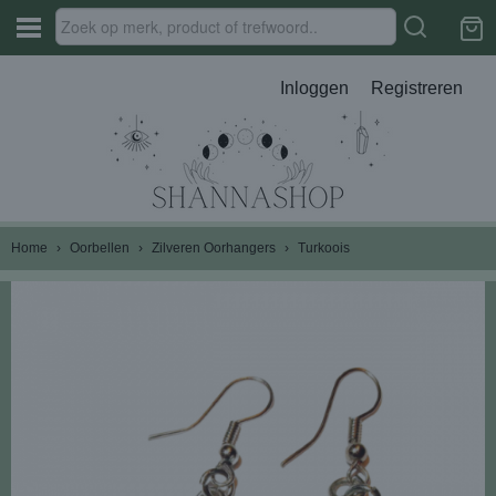
Inloggen
Registreren
Home
›
Oorbellen
›
Zilveren Oorhangers
›
Turkoois