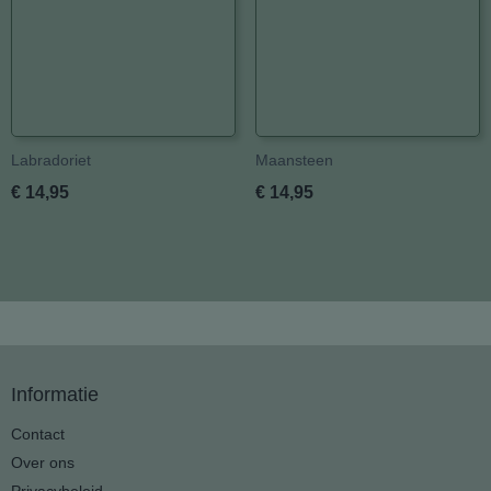
Labradoriet
Maansteen
€ 14,95
€ 14,95
Informatie
Contact
Over ons