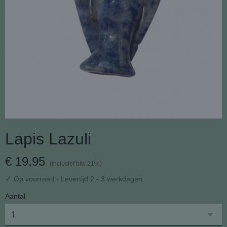
Lapis Lazuli
€ 19,95
(inclusief btw 21%)
✓
Op voorraad
- Levertijd 2 - 3 werkdagen
Aantal