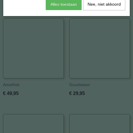
Afmetingen (l,b,h)
35 x 30 x 0 mm
Alles toestaan
Nee, niet akkoord
Ook interessant
Amethist
Goudsteen
€ 49,95
€ 29,95