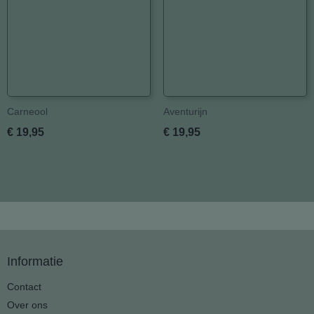
Carneool
Aventurijn
€ 19,95
€ 19,95
Informatie
Contact
Over ons