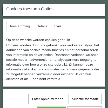
Cookies toestaan Opties
In winkelwagen
Leuk gesneden Engeltje van natuurlijk Lapis Lazuli
Toestemming
Details
Over
Leuk staand engeltje van slechts 35 mm. hoog
Op deze website worden cookies gebruikt
Een engel (Hebreeuws: מלאך; mal'ach, Arabisch: ملاك; malak,
Cookies worden door ons gebruikt voor verkeersanalyse, het
Latijn: angelus, Oudgrieks: ἄγγελος; ángelos) is een
aanbieden van sociale media-functies en het personaliseren
bovennatuurlijk, verstandelijk wezen, dat wordt teruggevonden in
van informatie en advertenties. Daarnaast verlenen we onze
verscheidene (vaak monotheïstische) religies. In het christendom,
sociale media-, advertentie- en analysepartners toegang tot
de islam, het jodendom en zoroastrisme, treden engelen, als
informatie over hoe u onze site gebruikt. Zij kunnen deze
bedienden of beschermers van de mens, gewoonlijk op als
informatie gebruiken in combinatie met andere gegevens die
boodschappers van God (of de goden), van wie ze duidelijk zijn
zij mogelijk hebben verzameld door uw gebruik van hun
onderscheiden, en beschikken over bovenmenselijke capaciteiten
diensten of die u hen hebt verstrekt.
en eigenschappen.
Specificaties
Later opnieuw tonen
Selectie toestaan
Netto gewicht
13,00 g